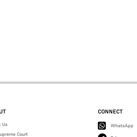
UT
CONNECT
t Us
WhatsApp
upreme Court